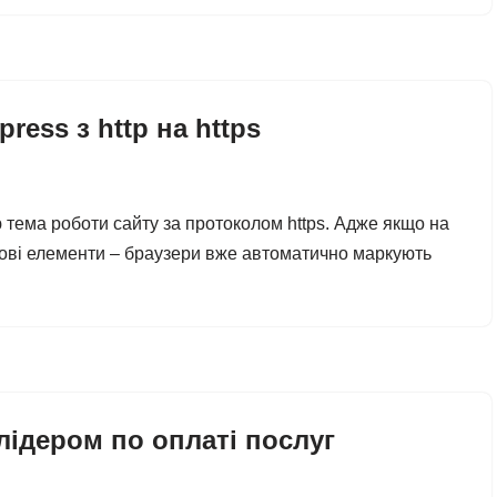
ress з http на https
ю тема роботи сайту за протоколом https. Адже якщо на
икові елементи – браузери вже автоматично маркують
 лідером по оплаті послуг