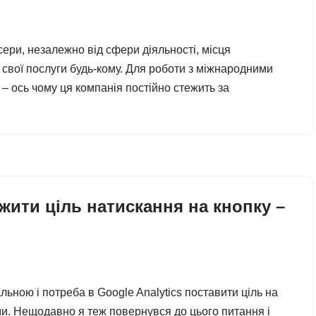
ери, незалежно від сфери діяльності, місця
 свої послуги будь-кому. Для роботи з міжнародними
 ось чому ця компанія постійно стежить за
ежити ціль натискання на кнопку –
альною і потреба в Google Analytics поставити ціль на
и. Нещодавно я теж повернувся до цього питання і