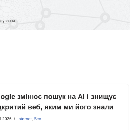
росування
ogle змінює пошук на AI і знищує
дкритий веб, яким ми його знали
5.2026
Internet
,
Seo