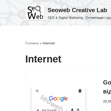
Seoweb Creative Lab
Перейти
SEO & Digital Marketing - Оптимізація і п
до
вмісту
Головна
»
Internet
Internet
Go
ві
20.0