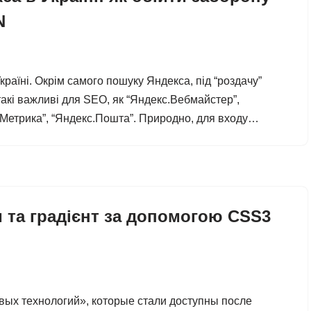
N
країні. Окрім самого пошуку Яндекса, під “роздачу”
 такі важливі для SEO, як “Яндекс.Вебмайстер”,
кс.Метрика”, “Яндекс.Пошта”. Природно, для входу…
и та градієнт за допомогою CSS3
вых технологий», которые стали доступны после