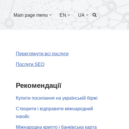
Main page menu
EN
UA
Переглянути всі послуги
Послуги SEO
Рекомендації
Купити посилання на українській біржі
Створити і відправити міжнародний
інвойс
Міжнародна крипто і банківська карта