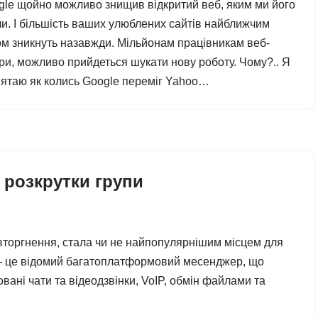
gle щойно можливо знищив відкритий веб, яким ми його
и. І більшість ваших улюблених сайтів найближчим
ом зникнуть назавжди. Мільйонам працівникам веб-
ри, можливо прийдеться шукати нову роботу. Чому?.. Я
’ятаю як колись Google переміг Yahoo…
 розкрутки групи
вторгнення, стала чи не найпопулярнішим місцем для
— це відомий багатоплатформовий месенджер, що
вані чати та відеодзвінки, VoIP, обмін файлами та