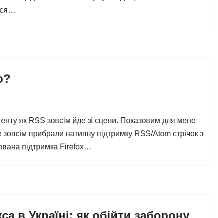
лися…
ю?
енту як RSS зовсім йде зі сцени. Показовим для мене
е зовсім прибрали нативну підтримку RSS/Atom стрічок з
ована підтримка Firefox…
са в Україні: як обійти заборону