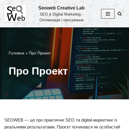
Seoweb Creative Lab
SEO & Digital Marketing -
Перейти
Оптимізація і просування
до
вмісту
Головна
»
Про Проект
Про Проект
SEOWEB — це про практичне SEO та digital-маркетинг із
реальними результатами. Проєкт починався як особистий