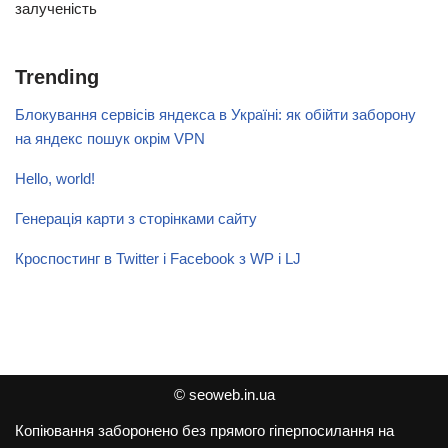
залученість
Trending
Блокування сервісів яндекса в Україні: як обійти заборону
на яндекс пошук окрім VPN
Hello, world!
Генерація карти з сторінками сайту
Кроспостинг в Twitter і Facebook з WP і LJ
© seoweb.in.ua
Копіювання заборонено без прямого гіперпосилання на