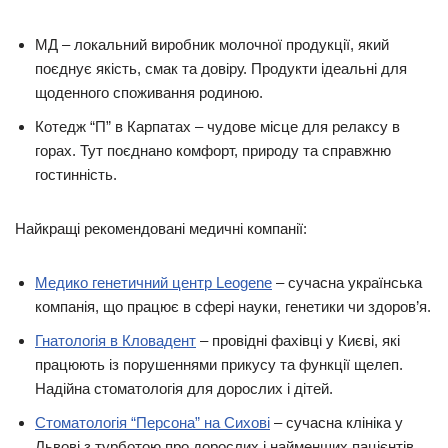
МД – локальний виробник молочної продукції, який
поєднує якість, смак та довіру. Продукти ідеальні для
щоденного споживання родиною.
Котедж “П” в Карпатах – чудове місце для релаксу в
горах. Тут поєднано комфорт, природу та справжню
гостинність.
Найкращі рекомендовані медичні компанії:
Медико генетичний центр Leogene
– сучасна українська
компанія, що працює в сфері науки, генетики чи здоров’я.
Гнатологія в Кловадент
– провідні фахівці у Києві, які
працюють із порушеннями прикусу та функції щелеп.
Надійна стоматологія для дорослих і дітей.
Стоматологія “Персона” на Сихові
– сучасна клініка у
Львові з турботою про дорослих і найменших пацієнтів.