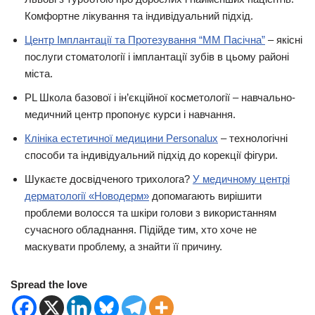
Комфортне лікування та індивідуальний підхід.
Центр Імплантації та Протезування “ММ Пасічна”
– якісні
послуги стоматології і імплантації зубів в цьому районі
міста.
PL Школа базової і ⁠ін’єкційної косметології – навчально-
медичний центр пропонує курси і навчання.
Клініка естетичної медицини Personalux
– технологічні
способи та індивідуальний підхід до корекції фігури.
Шукаєте досвідченого трихолога?
У медичному центрі
дерматології «Новодерм»
допомагають вирішити
проблеми волосся та шкіри голови з використанням
сучасного обладнання. Підійде тим, хто хоче не
маскувати проблему, а знайти її причину.
Spread the love