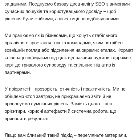
за даними. Поєднуємо базову дисципліну SEO з вимогами
сучасних пошуків та користувацького досвіду – щоб
рішення були стійкими, а інвестиції передбачуваними.
Ми працюємо як із бізнесами, що хочуть стабільного
органічного зростання, так і з командами, яким потрібен
зовнішній погляд або підсилення на окремих етапах. Формат
співпраці підбираємо під цілі: від разових аудитів і дорожніх
карт до тривалого супроводу та спільних ініціатив із
партнерами.
У пріоритеті – прозорість, етичність і практичність. Ми не
обіцяємо «топ завтра», не прикрашаємо звіти й не
пропонуємо сумнівних рішень. Замість цього – чіткі
орієнтири, корисні артефакти й системна робота, що
приносить результат.
Якщо вам близький такий підхід – перегляньте матеріали,