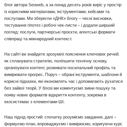
блог автора Seoweb, а за понад десять років виріс у простір
із корисними матеріалами, інструментами, кейсами та
послугами. Ми зберегли «ДНК» блогу – чесні висновки,
тестування гіпотез і робочі чек-листи – і додали ширший
погляд: послуги, партнерські проєкти, агентські формати
співпраці та міжнародний контекст.
На сайті ви знайдете зрозумілі пояснення ключових речей:
як спланувати стратегію, поліпшити технічну основу,
організувати контент, розвивати посилальний профіль та
вимірювати прогрес. Поруч – обрані інструменти, шаблони й
корисні підказки, які економлять час і допомагають рухатися
без зайвої теорії. У блозі ми коментуємо зміни пошуку та
появу нових форматів відкриття контенту, зокрема в
екосистемах з елементами ШІ.
Наш підхід простий: спочатку розуміємо завдання, далі –
формуємо план, впроваджуємо і вимірюємо, коригуючи курс