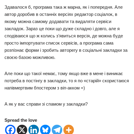
Здавалося б, програма така ж марна, як і попередня. Але
автор доробив в останніх версіях редактор соціалок, в
якому можна самому додавати та видаляти сервіси
закладок. Зараз це поки що дуже складно і довго, але я
сподіваюся що ж колись з’явиться версія, де можна буде
просто імпортувати список сервісів, а програма сама
розпізнає форми і зробить авторегу в соціальні закладки за
своєю базою можливою.
Але поки що такої немає, тому якщо вже в мене і виникає
потреба в постінгу в закладки, то я по «старій» скористаюся
напівмертвим бпостером з віп-акком =)
А як у вас справи зі спамом у закладки?
Spread the love