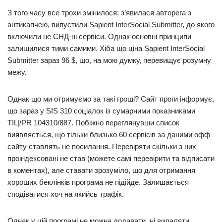
З того часу все трохи змінилося: з’явилася авторега з
антикапчею, випустили Sapient InterSocial Submitter, до якого
включили не СНД-ні сервіси. Однак основні принципи
залишилися тими самими. Хіба що ціна Sapient InterSocial
Submitter зараз 96 $, що, на мою думку, перевищує розумну
межу.
Однак що ми отримуємо за такі гроші? Сайт проги інформує,
що зараз у SIS 310 соціалок із сумарними показниками
ТІЦ/PR 104310/887. Побіжно переглянувши список
виявляється, що тільки близько 60 сервісів за даними офф
сайту ставлять не посилання. Перевіряти скільки з них
проіндексовані не став (можете самі перевірити та відписати
в коментах), але ставати зрозуміло, що для отримання
хороших беклінків програма не підійде. Залишається
сподіватися хоч на якийсь трафік.
Однак у цій програмі не можна додавати, ні видаляти