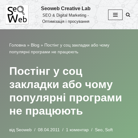
Seoweb Creative Lab
SEO & Digital Marketing -
Перейти
Оптимізація і просування
до
вмісту
Головна
»
Blog
»
Постінг у соц закладки або чому
популярні програми не працюють
Постінг у соц
закладки або чому
популярні програми
не працюють
від
Seoweb
08.04.2011
1 коментар
Seo
,
Soft