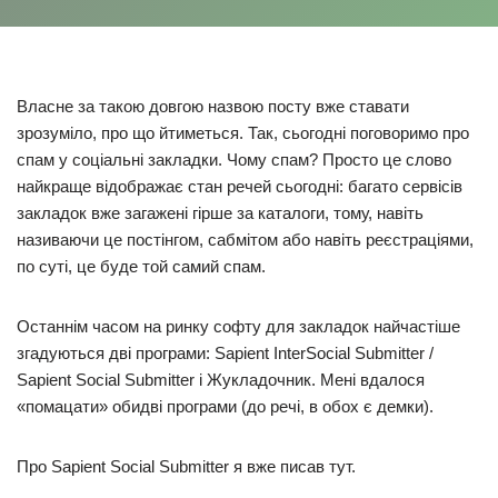
Власне за такою довгою назвою посту вже ставати
зрозуміло, про що йтиметься. Так, сьогодні поговоримо про
спам у соціальні закладки. Чому спам? Просто це слово
найкраще відображає стан речей сьогодні: багато сервісів
закладок вже загажені гірше за каталоги, тому, навіть
називаючи це постінгом, сабмітом або навіть реєстраціями,
по суті, це буде той самий спам.
Останнім часом на ринку софту для закладок найчастіше
згадуються дві програми: Sapient InterSocial Submitter /
Sapient Social Submitter і Жукладочник. Мені вдалося
«помацати» обидві програми (до речі, в обох є демки).
Про Sapient Social Submitter я вже писав тут.