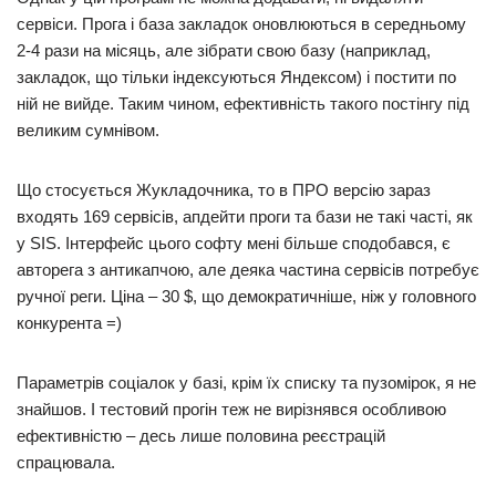
сервіси. Прога і база закладок оновлюються в середньому
2-4 рази на місяць, але зібрати свою базу (наприклад,
закладок, що тільки індексуються Яндексом) і постити по
ній не вийде. Таким чином, ефективність такого постінгу під
великим сумнівом.
Що стосується Жукладочника, то в ПРО версію зараз
входять 169 сервісів, апдейти проги та бази не такі часті, як
у SIS. Інтерфейс цього софту мені більше сподобався, є
авторега з антикапчою, але деяка частина сервісів потребує
ручної реги. Ціна – 30 $, що демократичніше, ніж у головного
конкурента =)
Параметрів соціалок у базі, крім їх списку та пузомірок, я не
знайшов. І тестовий прогін теж не вирізнявся особливою
ефективністю – десь лише половина реєстрацій
спрацювала.